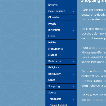
Shopping à P
Enfants
Paris est connu d
Gay & Lesbien
couture, joailleri
Glossaire
proposer des porce
Hotels
De la très the so
Itinéraires
possède den nomb
Livres
de nombreuses pe
Météo
Pour la
haute cou
Monuments
Montaigne (Ferra
Musées
Louis Ferraud, H
Paris la nuit
spécialisée dans 
Religions
Dans le
Marais
(3
Restaurant
casher et boulang
Santé
rue des Francs Bo
dimanche où la gr
Shopping
Sports
Dans la mesure d
Transports
des
marchés aux
Trucs & Astuces