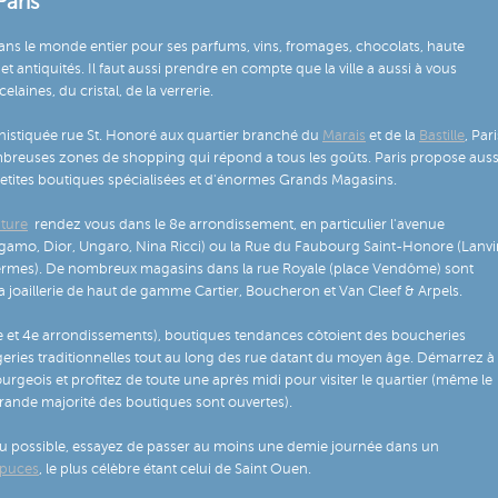
aris
ans le monde entier pour ses parfums, vins, fromages, chocolats, haute
e et antiquités. Il faut aussi prendre en compte que la ville a aussi à vous
laines, du cristal, de la verrerie.
phistiquée rue St. Honoré aux quartier branché du
Marais
et de la
Bastille
, Pari
reuses zones de shopping qui répond a tous les goûts. Paris propose auss
tites boutiques spécialisées et d'énormes Grands Magasins.
ture
rendez vous dans le 8e arrondissement, en particulier l'avenue
gamo, Dior, Ungaro, Nina Ricci) ou la Rue du Faubourg Saint-Honore (Lanvi
ermes). De nombreux magasins dans la rue Royale (place Vendôme) sont
la joaillerie de haut de gamme Cartier, Boucheron et Van Cleef & Arpels.
e et 4e arrondissements), boutiques tendances côtoient des boucheries
eries traditionnelles tout au long des rue datant du moyen âge. Démarrez à 
urgeois et profitez de toute une après midi pour visiter le quartier (même le
ande majorité des boutiques sont ouvertes).
u possible, essayez de passer au moins une demie journée dans un
 puces
, le plus célèbre étant celui de Saint Ouen.