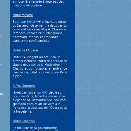
atmosphère feutrée à deux pas des
maisons de couture.
Hotel Moliere
Boutique-hôtel 4★ élégant au cœur
du 1er arrondissement, à deux pas du
Louvre et du Palais-Royal. Chambres
raffinées, espace bien-être (sauna,
s
hammam, fitness) et ambiance
parisienne confidentielle.
i
Hotel de l'Arcade
Hôtel 3★ élégant au cœur du 8ᵉ
arrondissement, Hôtel de l’Arcade se
n,
situe à deux pas de la Madeleine.
Chambres confortables et ambiance
parisienne, idéal pour découvrir Paris
à pied.
Alfred Sommier
Hôtel particulier du XIXᵉ siècle au
la
cœur de Paris, Alfred Sommier allie
élégance haussmannienne, volumes
spectaculaires et art de vivre à la
française, à deux pas de l'Opera et de
la Madeleine.
Hotel Fauchon
Le meilleur de la gastronomie