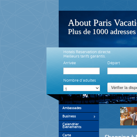
About Paris Vacat
Plus de 1000 adresses
Hotels Reservation directe.
Meilleurs tarifs garantis.
Arrivée
Départ
Nombre d'adultes
Ambassades
Business
Calendrier
Evenements
Carte