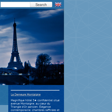
Search
La Demeure Montaigne
Magnifique hôtel 5★ confidentiel situé
avenue Montaigne, au cœur du
Triangle d’Or parisien. Élégance
contemporaine, chambres raffinées et